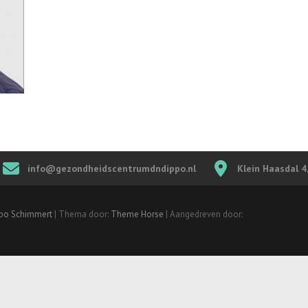
info@gezondheidscentrumdndippo.nl
Klein Haasdal 
ppo Schimmert
| Thema door:
Theme Horse
| Aangedreven door: