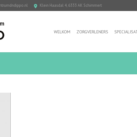
ntrumdndippo.nl
Klein Haasdal 4, 6333 AK Schimmert
WELKOM
ZORGVERLENERS
SPECIALISA