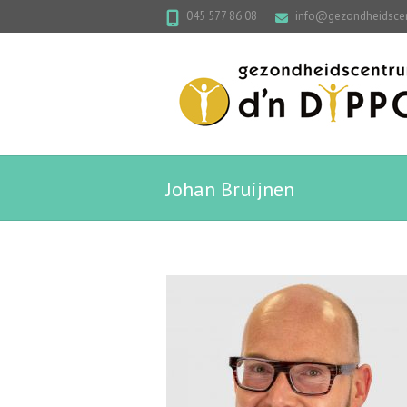
045 577 86 08
info@gezondheidsce
Johan Bruijnen