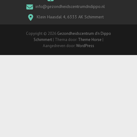
info@gezondheidscentrumdndippo.nl
Klein Haasdal 4, 6333 AK Schimmert
Copyright © 2026
Gezondheidscentrum d'n Dippo
Schimmert
| Thema door:
Theme Horse
|
Aangedreven door:
WordPress