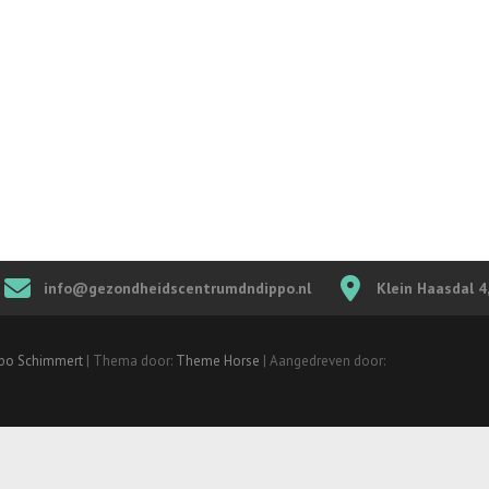
info@gezondheidscentrumdndippo.nl
Klein Haasdal 
ppo Schimmert
| Thema door:
Theme Horse
| Aangedreven door: