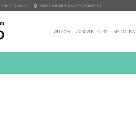
ntrumdndippo.nl
Klein Haasdal 4, 6333 AK Schimmert
WELKOM
ZORGVERLENERS
SPECIALISA